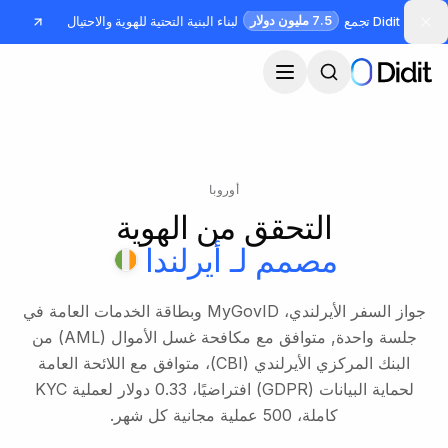
جاوز إلى المحتوى الرئيسي
7.5 مليون دولار
Didit تجمع
لبناء البنية التحتية للهوية والاحتيال
أوروبا
التحقق من الهوية
مصمم لـ
أيرلندا
جواز السفر الأيرلندي، MyGovID وبطاقة الخدمات العامة في
جلسة واحدة, متوافق مع مكافحة غسل الأموال (AML) من
البنك المركزي الأيرلندي (CBI)، متوافق مع اللائحة العامة
لحماية البيانات (GDPR) افتراضيًا، 0.33 دولار لعملية KYC
كاملة، 500 عملية مجانية كل شهر.