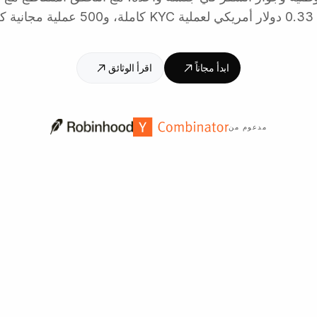
ل شهر.
ابدأ مجاناً
اقرأ الوثائق
مدعوم من