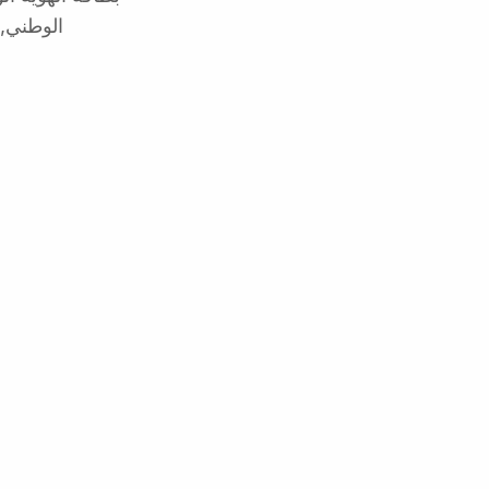
الوطني, 0.33 دولار أمريكي لعملية KYC كاملة، و500 عملية مجانية ك