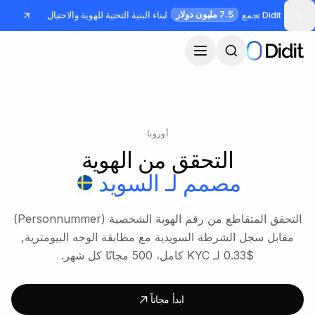
جاوز إلى المحتوى الرئيسي
7.5 مليون دولار
Didit تجمع
لبناء البنية التحتية للهوية والاحتيال
أوروبا
التحقق من الهوية
مصمم لـ
السويد
التحقق المتقاطع من رقم الهوية الشخصية (Personnummer)
مقابل سجل الشرطة السويدية مع مطابقة الوجه البيومترية,
$0.33 لـ KYC كامل، 500 مجانًا كل شهر.
ابدأ مجاناً