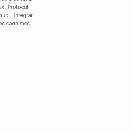
ext Protocol
pugui integrar
tes cada mes.