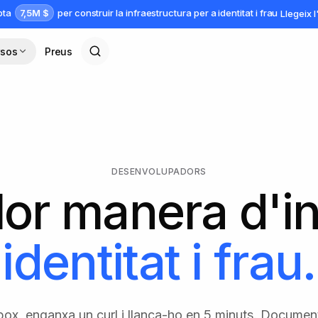
7,5M $
apta
per construir la infraestructura per a identitat i frau
Llegeix 
rsos
Preus
DESENVOLUPADORS
lor manera d'i
identitat i frau.
ox, enganxa un curl i llança-ho en 5 minuts. Documen