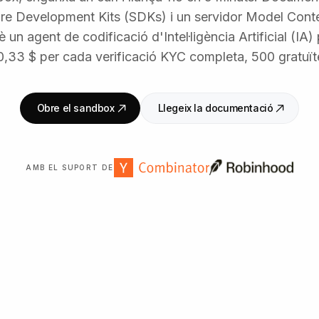
re Development Kits (SDKs) i un servidor Model Cont
un agent de codificació d'Intel·ligència Artificial (IA) 
. 0,33 $ per cada verificació KYC completa, 500 gratuï
Obre el sandbox
Llegeix la documentació
AMB EL SUPORT DE