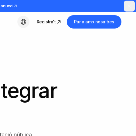
l'anunci
Registra't
Parla amb nosaltres
Català
ntegrar
tació pública,