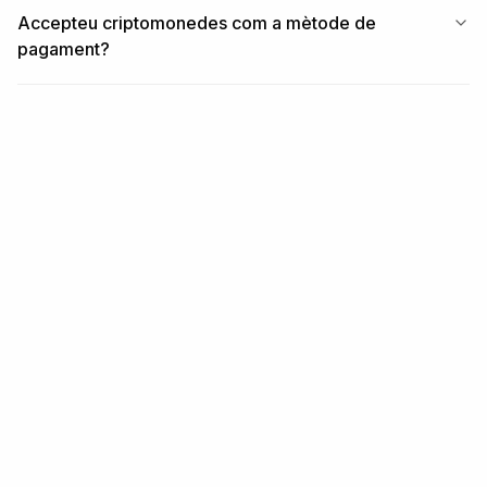
Accepteu criptomonedes com a mètode de
pagament?
Infraestructura per a identitat i
frau.
Una API per a KYC, KYB, monitorització de transaccions i
anàlisi de carteres. Integra-la en 5 minuts.
Comença de franc
Parla amb nosaltres