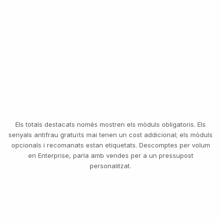
d'usuari.
MATEIX SELFIE DE L'ONBOARDING
Detecció AML d'empreses
$0.20
PER CHECK
Comprovació de sancions a nivell d'entitat, PEP i mitjans
adversos.
Transferència · 8.400 €
VERIFICAT · CONTINUA
Person AML (per UBO/officer)
$0.20
PER PERSON
Individual AML screening for each identified beneficial owner
and officer — sanctions, PEP (politically exposed person),
adverse media.
Els totals destacats només mostren els mòduls obligatoris. Els
senyals antifrau gratuïts mai tenen un cost addicional; els mòduls
Documents KYB
$0.20
opcionals i recomanats estan etiquetats. Descomptes per volum
PER DOCUMENT
en Enterprise, parla amb vendes per a un pressupost
OCR (reconeixement òptic de caràcters) per document més
una comprovació de manipulació en cada document
personalitzat.
empresarial pujat.
Extracció de persones clau
Free
PER PERSON
L'extracció d'identitats d'UBO (beneficiari final) i directius és