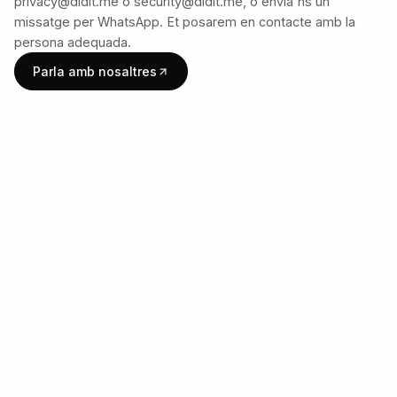
privacy@didit.me o security@didit.me, o envia'ns un
missatge per WhatsApp. Et posarem en contacte amb la
persona adequada.
Parla amb nosaltres