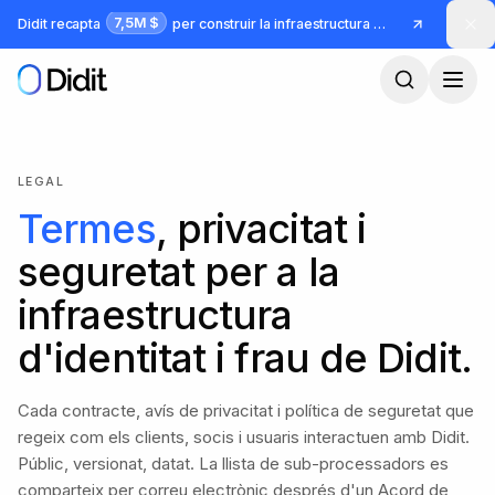
Ves al contingut principal
7,5M $
Didit recapta
per construir la infraestructura per a identitat i frau
LEGAL
Termes
, privacitat i
seguretat per a la
infraestructura
d'identitat i frau de Didit.
Cada contracte, avís de privacitat i política de seguretat que
regeix com els clients, socis i usuaris interactuen amb Didit.
Públic, versionat, datat. La llista de sub-processadors es
comparteix per correu electrònic després d'un Acord de