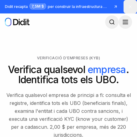
Ves al contingut principal
7,5M $
Didit recapta
per construir la infraestructura per a identitat i frau
VERIFICACIÓ D'EMPRESES (KYB)
Verifica qualsevol
empresa
.
Identifica tots els UBO.
Verifica qualsevol empresa de principi a fi: consulta el
registre, identifica tots els UBO (beneficiaris finals),
examina l'entitat i cada UBO contra sancions, i
executa una verificació KYC (know your customer)
per a cadascun. 2,00 $ per empresa, més de 220
jurisdiccions.