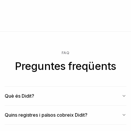
Comença gratis → paga només quan s'executa una
comprovació → desbloqueja Enterprise per a un contracte
personalitzat, SLA o residència de dades.
FAQ
Preguntes freqüents
Què és Didit?
Quins registres i països cobreix Didit?