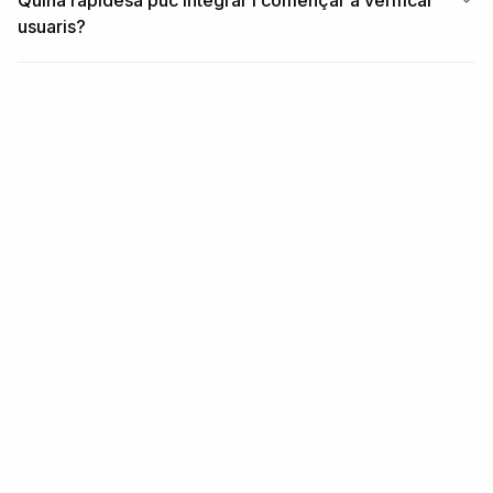
Quina rapidesa puc integrar i començar a verificar
usuaris?
RELACIONAT
Mòduls relacionats
MÒDUL
Verificació d'identitat