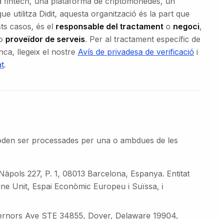
una fintech, una plataforma de criptomonedes, un
 utilitza Didit, aquesta organització és la part que
sts casos, és el
responsable del tractament
o
negoci
,
o
proveïdor de serveis
. Per al tractament específic de
nca, llegeix el nostre
Avís de privadesa de verificació
i
at
.
 poden ser processades per una o ambdues de les
Nàpols 227, P. 1, 08013 Barcelona, Espanya. Entitat
gne Unit, Espai Econòmic Europeu i Suïssa, i
ernors Ave STE 34855, Dover, Delaware 19904,