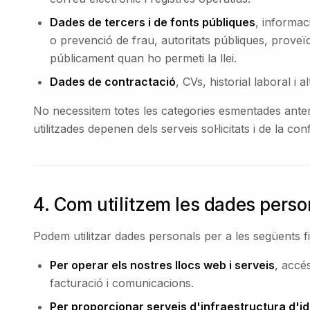
Dades de tercers i de fonts públiques
, informac
o prevenció de frau, autoritats públiques, proveï
públicament quan ho permeti la llei.
Dades de contractació
, CVs, historial laboral i 
No necessitem totes les categories esmentades anter
utilitzades depenen dels serveis sol·licitats i de la c
4. Com utilitzem les dades perso
Podem utilitzar dades personals per a les següents fin
Per operar els nostres llocs web i serveis
, accé
facturació i comunicacions.
Per proporcionar serveis d'infraestructura d'ide