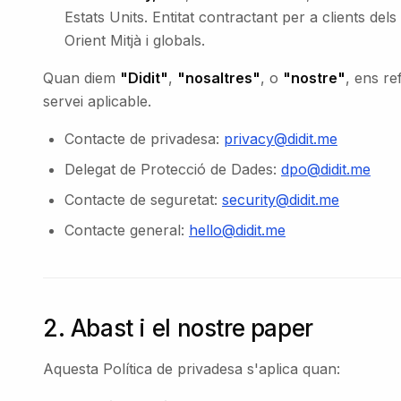
Estats Units. Entitat contractant per a clients del
Orient Mitjà i globals.
Quan diem
"Didit"
,
"nosaltres"
, o
"nostre"
, ens re
servei aplicable.
Contacte de privadesa:
privacy@didit.me
Delegat de Protecció de Dades:
dpo@didit.me
Contacte de seguretat:
security@didit.me
Contacte general:
hello@didit.me
2. Abast i el nostre paper
Aquesta Política de privadesa s'aplica quan: