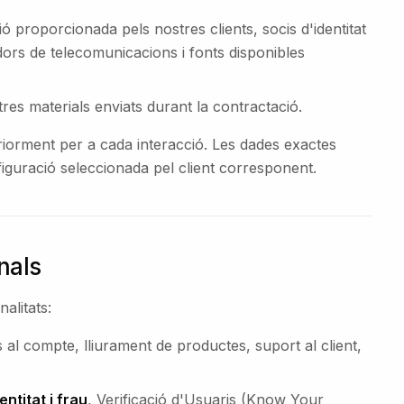
ió proporcionada pels nostres clients, socis d'identitat
dors de telecomunicacions i fonts disponibles
altres materials enviats durant la contractació.
iorment per a cada interacció. Les dades exactes
onfiguració seleccionada pel client corresponent.
nals
alitats:
s al compte, lliurament de productes, suport al client,
ntitat i frau
, Verificació d'Usuaris (Know Your