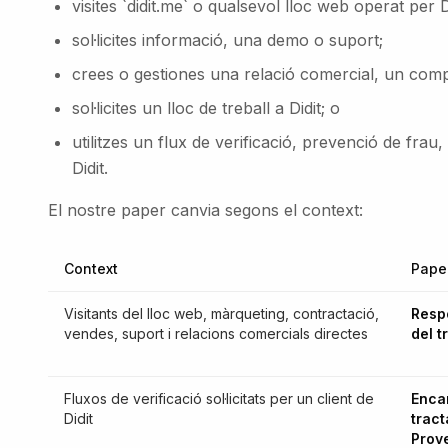
visites `didit.me` o qualsevol lloc web operat per Di
sol·licites informació, una demo o suport;
crees o gestiones una relació comercial, un comp
sol·licites un lloc de treball a Didit; o
utilitzes un flux de verificació, prevenció de fra
Didit.
El nostre paper canvia segons el context:
Context
Paper
Visitants del lloc web, màrqueting, contractació,
Resp
vendes, suport i relacions comercials directes
del 
Fluxos de verificació sol·licitats per un client de
Enca
Didit
tract
Prov