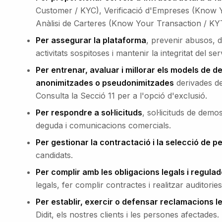
Customer / KYC), Verificació d'Empreses (Know Y
Anàlisi de Carteres (Know Your Transaction / KY
Per assegurar la plataforma
, prevenir abusos, d
activitats sospitoses i mantenir la integritat del ser
Per entrenar, avaluar i millorar els models de de
anonimitzades o pseudonimitzades
derivades de 
Consulta la Secció 11 per a l'opció d'exclusió.
Per respondre a sol·licituds
, sol·licituds de demo
deguda i comunicacions comercials.
Per gestionar la contractació i la selecció de p
candidats.
Per complir amb les obligacions legals i regula
legals, fer complir contractes i realitzar auditorie
Per establir, exercir o defensar reclamacions l
Didit, els nostres clients i les persones afectades.