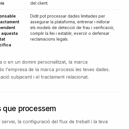
eis
del client.
onsable
Didit pot processar dades limitades per
tractament
assegurar la plataforma, entrenar i millorar
pendent
els models de detecció de frau i verificació,
a aquesta
complir la llei i establir, exercir o defensar
tat
reclamacions legals.
cífica
ca o en un domini personalitzat, la marca
s l'empresa de la marca processi les teves dades.
ació subjacent i el tractament relacionat.
ls que processem
vei, la configuració del flux de treball i la teva