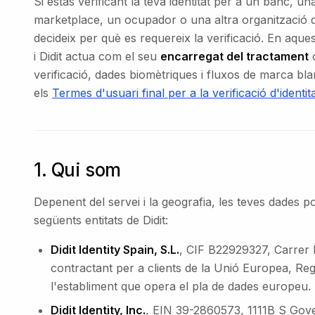
Si estàs verificant la teva identitat per a un banc, 
marketplace, un ocupador o una altra organització que
decideix per què es requereix la verificació. En aque
i Didit actua com el seu
encarregat del tractament
verificació, dades biomètriques i fluxos de marca bla
els
Termes d'usuari final per a la verificació d'identit
1. Qui som
Depenent del servei i la geografia, les teves dades
següents entitats de Didit:
Didit Identity Spain, S.L.
, CIF B22929327, Carrer 
contractant per a clients de la Unió Europea, Re
l'establiment que opera el pla de dades europeu.
Didit Identity, Inc.
, EIN 39-2860573, 1111B S Gov