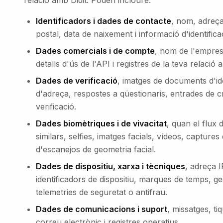
relació amb Didit. Poden incloure:
Identificadors i dades de contacte
, nom, adreça
postal, data de naixement i informació d'identificac
Dades comercials i de compte
, nom de l'empres
detalls d'ús de l'API i registres de la teva relació 
Dades de verificació
, imatges de documents d'id
d'adreça, respostes a qüestionaris, entrades de cri
verificació.
Dades biomètriques i de vivacitat
, quan el flux 
similars, selfies, imatges facials, vídeos, captures
d'escanejos de geometria facial.
Dades de dispositiu, xarxa i tècniques
, adreça I
identificadors de dispositiu, marques de temps, geo
telemetries de seguretat o antifrau.
Dades de comunicacions i suport
, missatges, ti
correu electrònic i registres operatius.