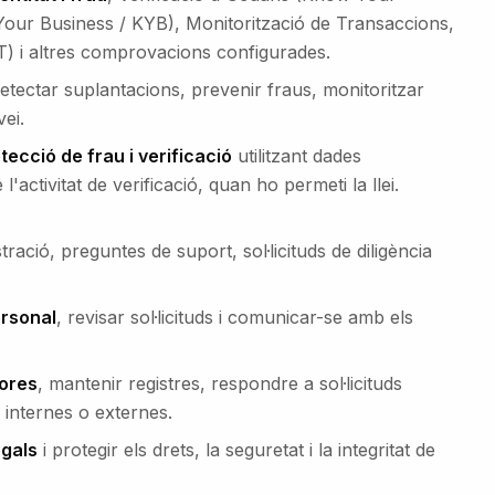
our Business / KYB), Monitorització de Transaccions,
T) i altres comprovacions configurades.
etectar suplantacions, prevenir fraus, monitoritzar
vei.
tecció de frau i verificació
utilitzant dades
l'activitat de verificació, quan ho permeti la llei.
stració, preguntes de suport, sol·licituds de diligència
ersonal
, revisar sol·licituds i comunicar-se amb els
dores
, mantenir registres, respondre a sol·licituds
s internes o externes.
egals
i protegir els drets, la seguretat i la integritat de