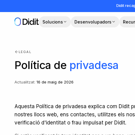
Ves al contingut principal
Didit rec
Solucions
Desenvolupadors
Recu
LEGAL
Política de
privadesa
Actualitzat
:
16 de maig de 2026
Aquesta Política de privadesa explica com Didit p
nostres llocs web, ens contactes, utilitzes els no
verificació d'identitat o frau impulsat per Didit.