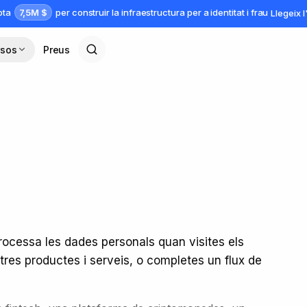
7,5M $
apta
per construir la infraestructura per a identitat i frau
Llegeix 
rsos
Preus
rocessa les dades personals quan visites els
stres productes i serveis, o completes un flux de