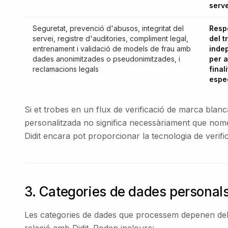
serv
Seguretat, prevenció d'abusos, integritat del
Resp
servei, registre d'auditories, compliment legal,
del 
entrenament i validació de models de frau amb
inde
dades anonimitzades o pseudonimitzades, i
per 
reclamacions legals
finali
espe
Si et trobes en un flux de verificació de marca blan
personalitzada no significa necessàriament que nomé
Didit encara pot proporcionar la tecnologia de verific
3. Categories de dades persona
Les categories de dades que processem depenen del ser