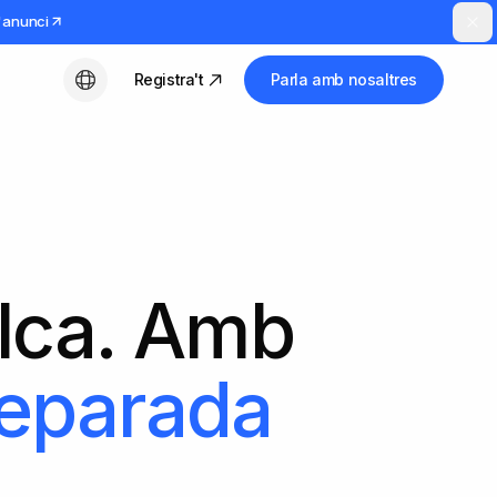
l'anunci
Registra't
Parla amb nosaltres
Català
elca. Amb
reparada