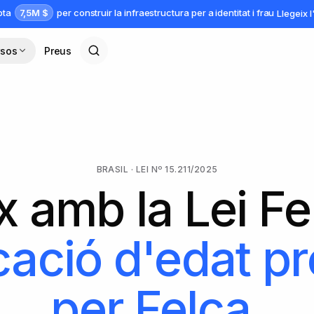
7,5M $
apta
per construir la infraestructura per a identitat i frau
Llegeix 
rsos
Preus
BRASIL · LEI Nº 15.211/2025
 amb la Lei F
icació d'edat p
per Felca
.