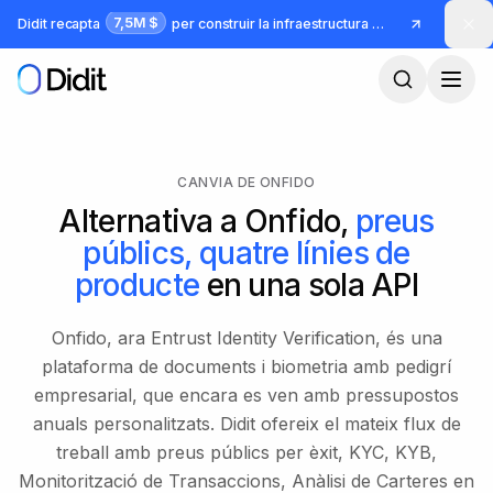
Ves al contingut principal
7,5M $
Didit recapta
per construir la infraestructura per a identitat i frau
CANVIA DE ONFIDO
Alternativa a Onfido,
preus
públics, quatre línies de
producte
en una sola API
Onfido, ara Entrust Identity Verification, és una
plataforma de documents i biometria amb pedigrí
empresarial, que encara es ven amb pressupostos
anuals personalitzats. Didit ofereix el mateix flux de
treball amb preus públics per èxit, KYC, KYB,
Monitorització de Transaccions, Anàlisi de Carteres en