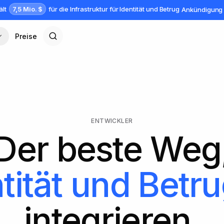
7,5 Mio. $
ält
für die Infrastruktur für Identität und Betrug
Ankündigung 
Preise
ENTWICKLER
Der beste Weg
tität und Betr
integrieren.