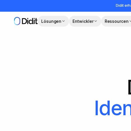
Zum Hauptinhalt springen
Didit erh
Lösungen
Entwickler
Ressourcen
Iden