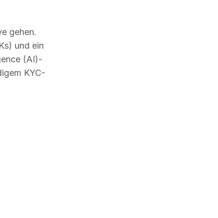
ve gehen.
Ks) und ein
gence (AI)-
ändigem KYC-