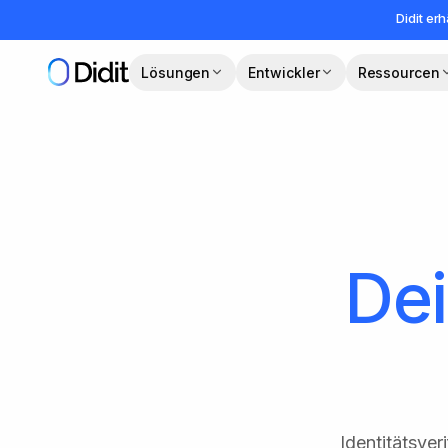
Zum Hauptinhalt springen
Didit erh
Lösungen
Entwickler
Ressourcen
De
Identitätsver