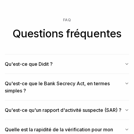
monitoring/transactions

  - https://docs.didit.me/transaction-monitoring/aml-
screening

FAQ
  - https://docs.didit.me/sessions-api/create-session

  - https://docs.didit.me/integration/webhooks

Questions fréquentes
Start free at https://business.didit.me — sandbox key 
in 60 seconds, 500 verifications free every month, no 
credit card.
Qu'est-ce que Didit ?
Qu'est-ce que le Bank Secrecy Act, en termes
simples ?
Qu'est-ce qu'un rapport d'activité suspecte (SAR) ?
Quelle est la rapidité de la vérification pour mon