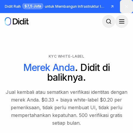
Lewati ke konten utama
$7,5 Juta
Didit Raih
untuk Membangun Infrastruktur Identitas dan Fraud
KYC WHITE-LABEL
Merek Anda
. Didit di
baliknya.
Jual kembali atau sematkan verifikasi identitas dengan
merek Anda. $0.33 + biaya white-label $0.20 per
pemeriksaan, tidak perlu membuat UI, tidak perlu
mempertahankan kepatuhan. 500 verifikasi gratis
setiap bulan.