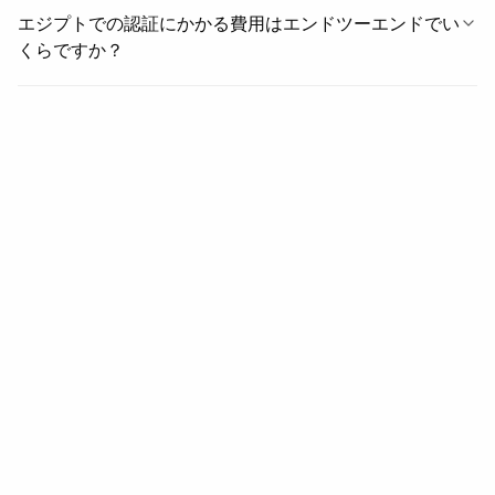
エジプトでの認証にかかる費用はエンドツーエンドでい
くらですか？
関連情報
関連情報
地域
中東・アフリカの国々