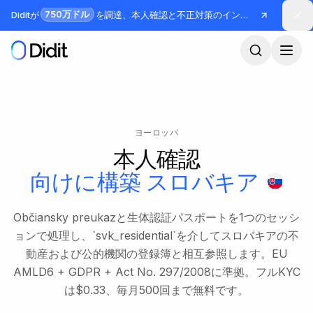
メインコンテンツへスキップ
750万ドル
Diditが
を調達、本人確認と不正対策のインフラを構築
ヨーロッパ
本人確認
向けに構築
スロバキア
Občiansky preukazと生体認証パスポートを1つのセッシ
ョンで処理し、`svk_residential`を介してスロバキアの不
動産および公的機関の登録簿と相互参照します。EU
AMLD6 + GDPR + Act No. 297/2008に準拠。フルKYC
は$0.33、毎月500回まで無料です。