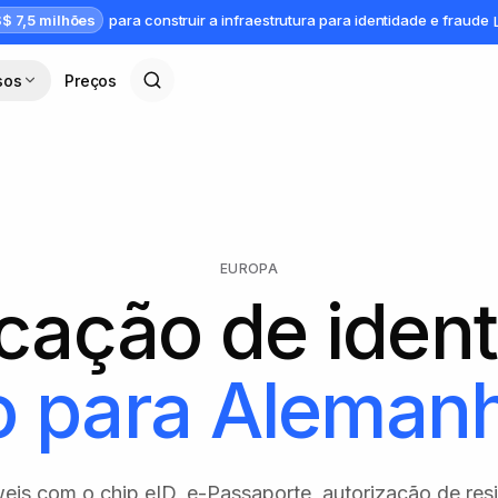
$ 7,5 milhões
para construir a infraestrutura para identidade e fraude
sos
Preços
EUROPA
icação de iden
o para
Aleman
eis com o chip eID, e-Passaporte, autorização de res