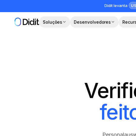
Pular para o conteúdo principal
US
Didit levanta
Soluções
Desenvolvedores
Recur
Verif
feit
Personalausw