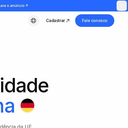
Leia o anúncio
Cadastrar
Fale conosco
Português (BR)
tidade
ha
idência da UE