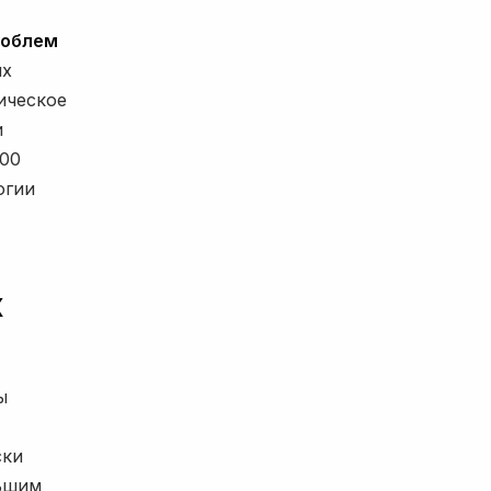
роблем
их
ическое
и
800
огии
х
ы
ски
льшим