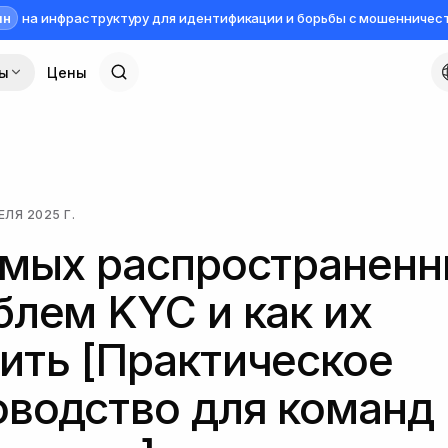
лн
на инфраструктуру для идентификации и борьбы с мошенничес
сы
Цены
ЕЛЯ 2025 Г.
амых распространен
блем KYC и как их
ить [Практическое
оводство для команд