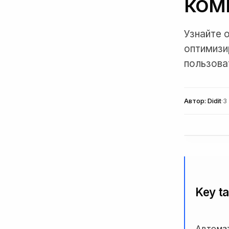
ком
Узнайте 
оптимизи
пользова
Автор:
Didit
·
3
Key t
Автомат