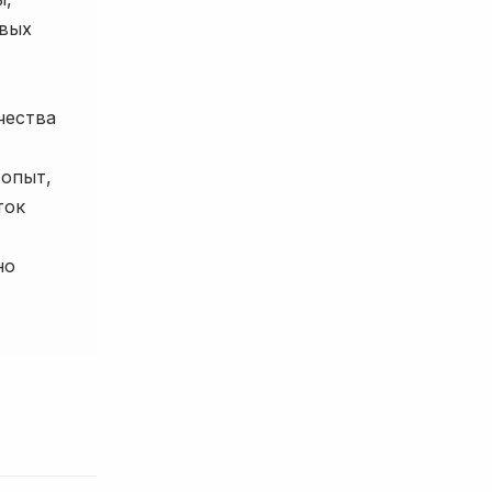
овых
чества
 опыт,
ток
но