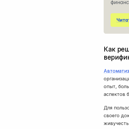
финанс
Чита
Как ре
верифи
Автоматиз
организац
опыт, бол
аспектов 
Для польз
своего до
живучесть