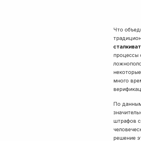
Что объед
традицио
сталкиват
процессы 
ложнополо
некоторые
много вре
верификац
По данным
значитель
штрафов с
человечес
решение э