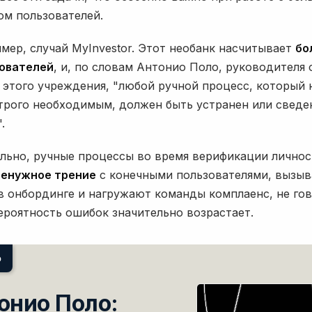
ом пользователей.
имер, случай MyInvestor. Этот необанк насчитывает
бо
ователей
, и, по словам Антонио Поло, руководителя 
 этого учреждения, "любой ручной процесс, который 
строго необходимым, должен быть устранен или сведе
.
льно, ручные процессы во время верификации личнос
ненужное трение
с конечными пользователями, вызы
в онбординге и нагружают команды комплаенс, не гов
вероятность ошибок значительно возрастает.
ю
онио Поло: