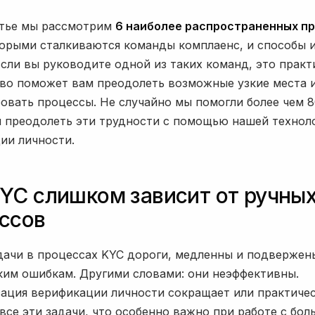
атье мы рассмотрим
6 наиболее распространенных п
торыми сталкиваются команды комплаенс, и способы 
Если вы руководите одной из таких команд, это практ
во поможет вам преодолеть возможные узкие места 
овать процессы. Не случайно мы помогли более чем 
 преодолеть эти трудности с помощью нашей технол
ии личности.
YC слишком зависит от ручны
ссов
дачи в процессах KYC дороги, медленны и подвержен
ким ошибкам. Другими словами: они неэффективны.
ация верификации личности сокращает или практиче
 все эти задачи, что особенно важно при работе с бо