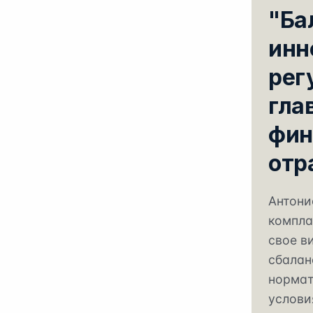
"Ба
инн
рег
гла
фин
отр
Антони
компла
свое в
сбалан
нормат
услови