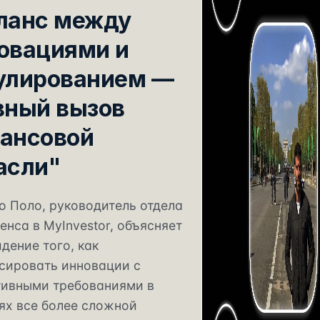
ланс между
овациями и
улированием —
вный вызов
ансовой
асли"
о Поло, руководитель отдела
енса в MyInvestor, объясняет
идение того, как
сировать инновации с
ивными требованиями в
ях все более сложной