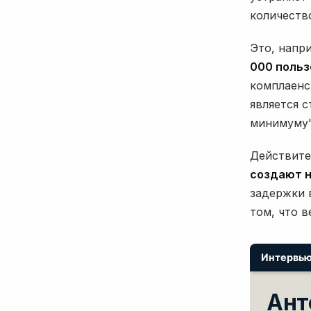
количеств
Это, напр
000 польз
комплаенс
является 
минимуму"
Действите
создают 
задержки 
том, что 
Интервь
Ант