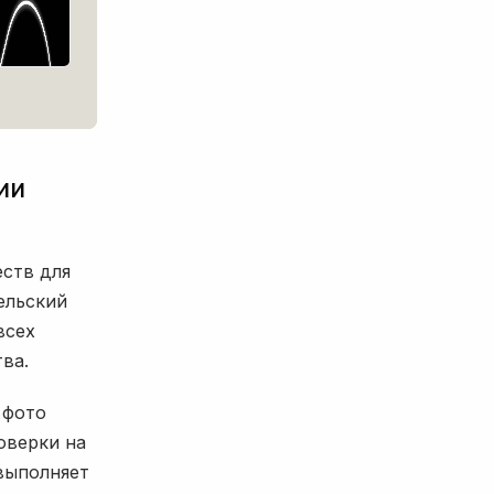
ии
ств для
ельский
всех
ва.
 фото
оверки на
выполняет