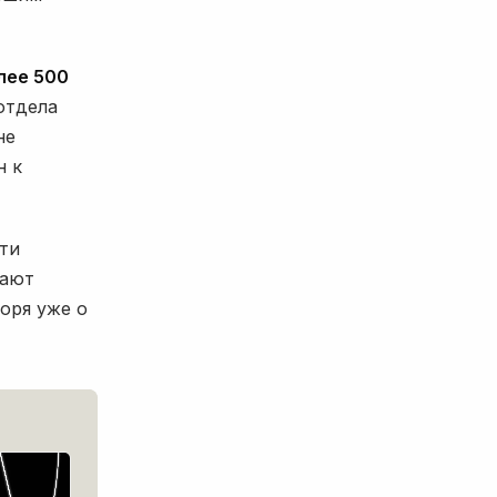
лее 500
отдела
не
н к
ти
вают
оря уже о