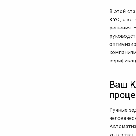
В этой ст
KYC
, с ко
решения. 
руководст
оптимизир
компаниям
верификац
Ваш K
проце
Ручные за
человечес
Автоматиз
устраняет