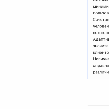
минимиз
пользов
Сочетан
человеч
ложнопо
Адаптив
значите
клиенто
Наличие
справл
различн