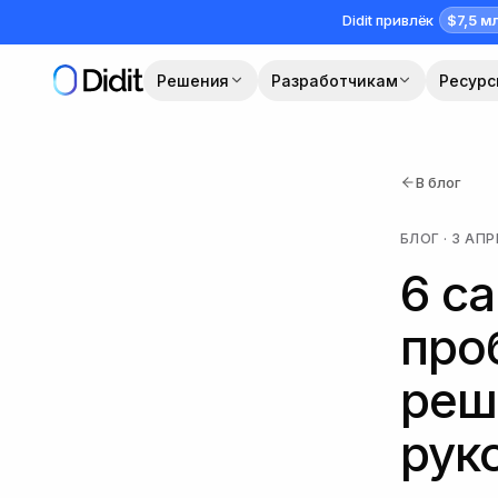
Перейти к основному содержимому
$7,5 м
Didit привлёк
Решения
Разработчикам
Ресур
В блог
БЛОГ
·
3 АПР
6 с
про
реш
рук