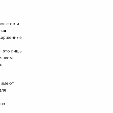
роектов и
тся
авершенные
 это лишь
лишком
 с
 имеют
для
 на