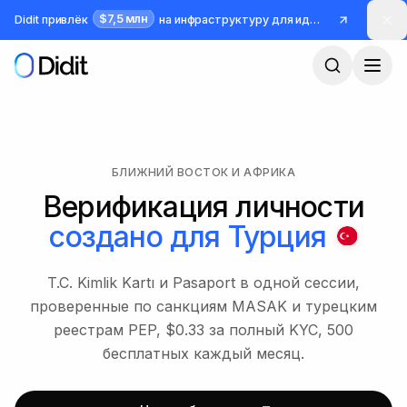
Перейти к основному содержимому
$7,5 млн
Didit привлёк
на инфраструктуру для идентификации и борьбы с мошенничеством
БЛИЖНИЙ ВОСТОК И АФРИКА
Верификация личности
создано для
Турция
T.C. Kimlik Kartı и Pasaport в одной сессии,
проверенные по санкциям MASAK и турецким
реестрам PEP, $0.33 за полный KYC, 500
бесплатных каждый месяц.