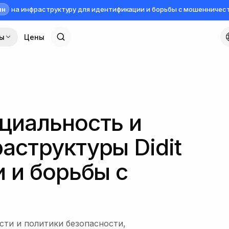
лн
на инфраструктуру для идентификации и борьбы с мошенничес
сы
Цены
нциальность и
аструктуры Didit
 и борьбы с
сти и политики безопасности,