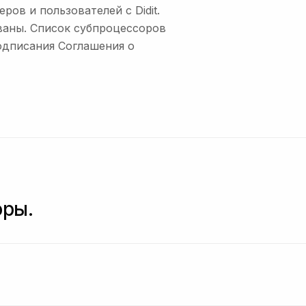
ов и пользователей с Didit.
ваны. Список субпроцессоров
одписания Соглашения о
оры.