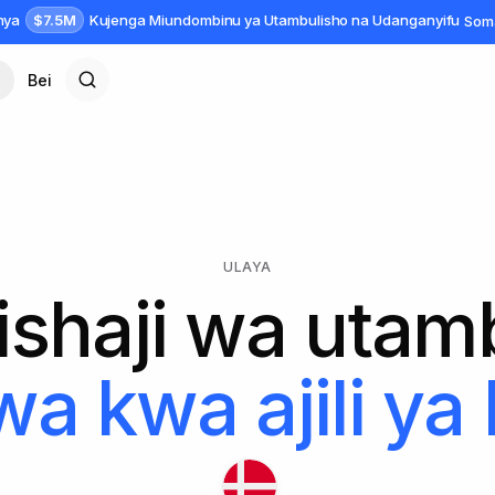
$7.5M
anya
Kujenga Miundombinu ya Utambulisho na Udanganyifu
Som
Bei
ULAYA
tishaji wa utam
wa kwa ajili ya