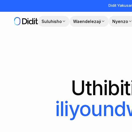
Ruka hadi maudhui makuu
Didit Yakus
Suluhisho
Waendelezaji
Nyenzo
Uthibi
iliyound