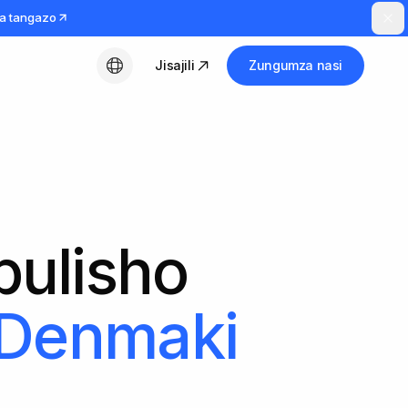
a tangazo
Jisajili
Zungumza nasi
Kiswahili
bulisho
Denmaki