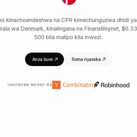
sho kinachoendeshwa na CPR kimechunguzwa dhidi y
Kiraia wa Denmark, kinalingana na Finanstilsynet, $0.33
500 bila malipo kila mwezi.
Anza bure
Soma nyaraka
INAUNGWA MKONO NA