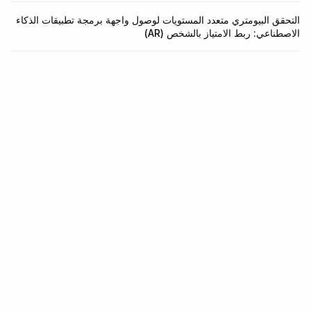
التحقق البيومتري متعدد المستويات لوصول واجهة برمجة تطبيقات الذكاء
الاصطناعي: ربط الامتياز بالشخص (AR)
بنية تحتية للهوية والاحتيال.
واجهة برمجية واحدة لـ KYC و KYB ومراقبة المعاملات وفحص
المحافظ. ادمجها في 5 دقائق.
ابدأ مجانًا
تحدث إلينا