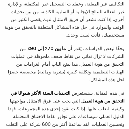
التكاليف غير المعلنة، وعمليات التسجيل غير المكتملة، والإدارة
غير الفعالة للنتائج الإيجابية أو السلبية الكاذبة، من بين تحديات
أخرى. إذا كنت تشعر أن فريق الامتثال لديك يقضي الكثير من
الوقت والموارد في حل هذه المشاكل المتعلقة بالتحقق من هوية
مستخدميك، فأنت لست وحدك.
وفقًا لبعض الدراسات، يُقدر أن
ما بين 70٪ إلى 90٪
من
الشركات لا تزال تعاني من نقاط ضعف ملحوظة في عمليات
التحقق من هوية العميل. هذا يفتح الباب أمام الغرامات من
الهيئات التنظيمية وتكلفة كبيرة (بشرية ومالية) مخصصة حصرًا
لحل هذه المشاكل.
في هذه المقالة، سنستعرض
التحديات الستة الأكثر شيوعًا في
التحقق من هوية العميل
التي يجب على فرق الامتثال مواجهتها
وكيفية التغلب عليها. إذا كنت تقود إحدى هذه المجموعات، فهذا
الدليل العملي سيساعدك على تجاوز نقاط الاختناق المحتملة
وتحسين العمليات. لقد ساعدنا أكثر من 800 شركة على التغلب