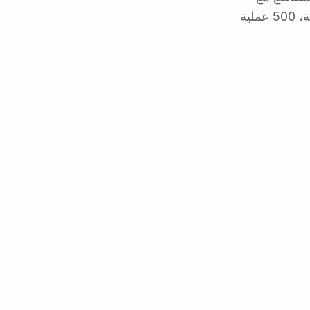
RENAPER ومطابقة الوجه البيومترية, 0.33 دولار أمريكي لعملية KYC كاملة، 500 عملية