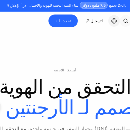
7.5 مليون دولار
Didit تجمع
لبناء البنية التحتية للهوية والاحتيال
اقرأ الإعلان
التسجيل
تحدث إلينا
العربية
أمريكا اللاتينية
لتحقق من الهوية
مم لـ
الأرجنتين
بطاقة الهوية الوطنية (DNI) وجواز السفر في جلسة واحدة، مع التح