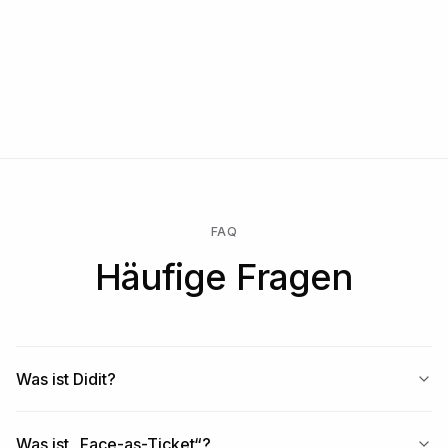
Kostenlos starten → nur zahlen, wenn eine Prüfung läuft →
Enterprise für einen individuellen Vertrag, SLA oder
Datenresidenz freischalten.
FAQ
Häufige Fragen
Was ist Didit?
Was ist „Face-as-Ticket“?