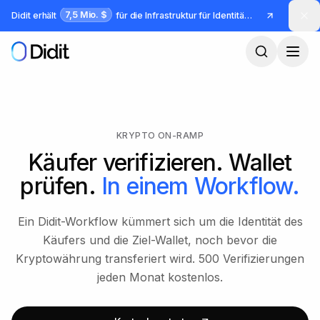
Zum Hauptinhalt springen
7,5 Mio. $
Didit erhält
für die Infrastruktur für Identität und Betrug
KRYPTO ON-RAMP
Käufer verifizieren. Wallet
prüfen.
In einem Workflow.
Ein Didit-Workflow kümmert sich um die Identität des
Käufers und die Ziel-Wallet, noch bevor die
Kryptowährung transferiert wird. 500 Verifizierungen
jeden Monat kostenlos.