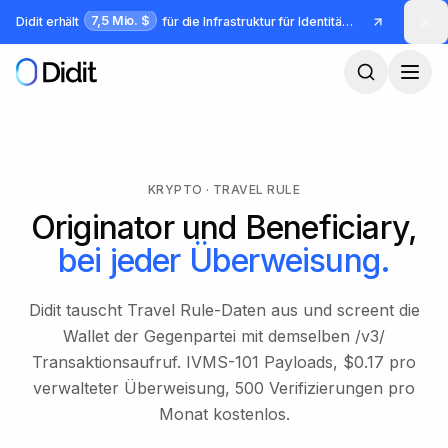
Zum Hauptinhalt springen
7,5 Mio. $
Didit erhält
für die Infrastruktur für Identität und Betrug
KRYPTO · TRAVEL RULE
Originator und Beneficiary,
bei jeder Überweisung.
Didit tauscht Travel Rule-Daten aus und screent die
Wallet der Gegenpartei mit demselben /v3/
Transaktionsaufruf. IVMS-101 Payloads, $0.17 pro
verwalteter Überweisung, 500 Verifizierungen pro
Monat kostenlos.