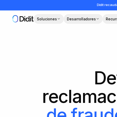
Saltar al contenido principal
Didit recau
Soluciones
Desarrolladores
Recur
De
reclamac
de fraud