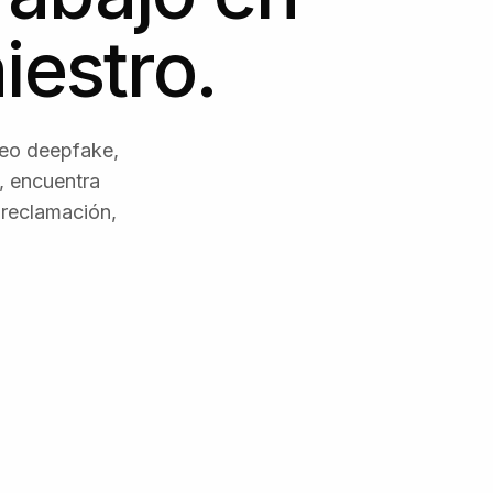
iestro.
deo deepfake,
s, encuentra
 reclamación,