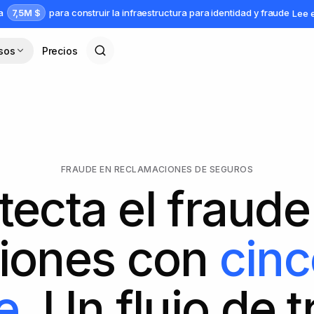
7,5M $
da
para construir la infraestructura para identidad y fraude
Lee 
sos
Precios
FRAUDE EN RECLAMACIONES DE SEGUROS
tecta el fraude
iones con
cinc
e
. Un flujo de 