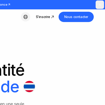
nnonce
S'inscrire
Nous contacter
Français
tité
nde
 en une seule