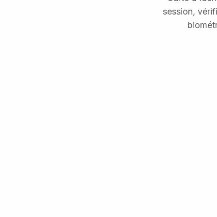
session, véri
biométr