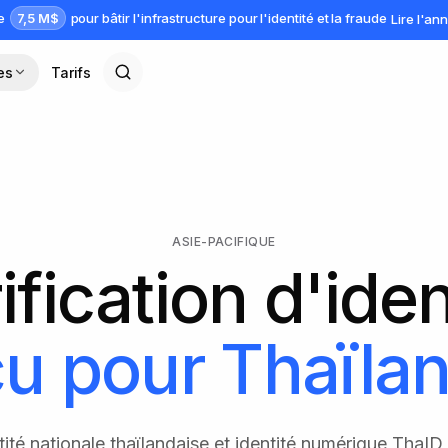
7,5 M$
ve
pour bâtir l'infrastructure pour l'identité et la fraude
Lire l'a
es
Tarifs
ASIE-PACIFIQUE
ification d'iden
u pour
Thaïla
tité nationale thaïlandaise et identité numérique ThaID