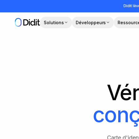
Passer au contenu principal
Didit lè
Solutions
Développeurs
Ressourc
Vér
conç
Carte d'iden