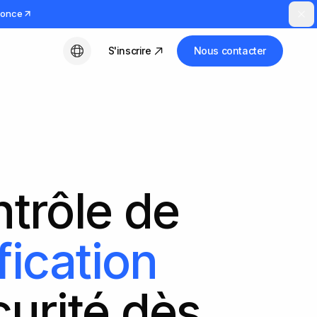
nnonce
S'inscrire
Nous contacter
Français
ntrôle de
fication
curité dès