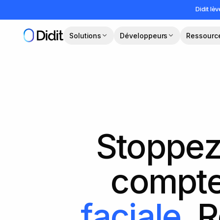
Passer au contenu principal
Didit lè
Solutions
Développeurs
Ressourc
Stoppez 
compt
faciale
. 