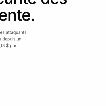
ente.
les attaquants
ns depuis un
,13 $ par