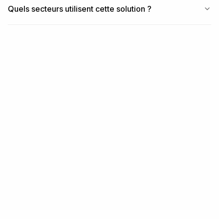
Quels secteurs utilisent cette solution ?
ARTICLES SIMILAIRES
Modules et workflows
associés
MODULE