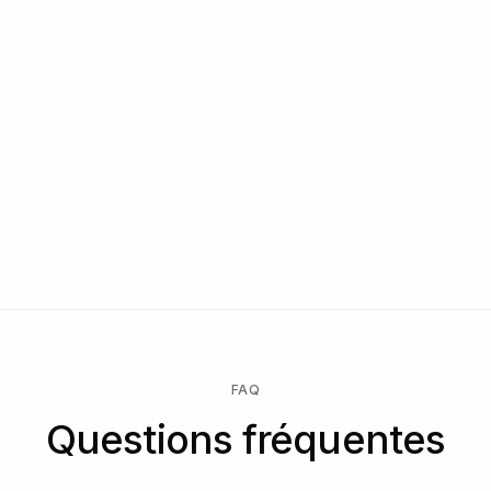
Conditions de revendeur et de marque blanche
Fonctionnalités exclusives et intégrations partenaires
CSM dédié, audit de sécurité, support conformité
Contactez-nous
Commence gratuitement → ne paie que lorsqu'une vérification
est effectuée → débloque l'Enterprise pour un contrat
personnalisé, un SLA ou la résidence des données.
FAQ
Questions fréquentes