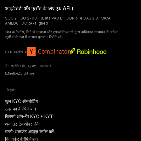
आइडेंटिटी और फ्रॉड के लिए एक API।
SOC 2 · ISO 27001 · iBeta PAD L1 · GDPR · eIDAS 2.0 · MiCA ·
AMLD6 · DORA-aligned
स्पेन के टेसोरो, बैंको डी एस्पाना और एसईपीबीएलएसी द्वारा व्यक्तिगत सत्यापन से अधिक
सुरक्षित के रूप में मान्यता प्राप्त।
रिपोर्ट पढ़ें
इनके सहयोग से
सैन फ्रांसिस्को, यूएसए · मुख्यालय
hello@didit.me
सॉल्यूशंस
फुल KYC ऑनबोर्डिंग
उम्र का वेरिफिकेशन
क्रिप्टो ऑन-रैंप KYC + KYT
अकाउंट टेकओवर रोकें
मल्टी-अकाउंट अब्यूज़ ब्लॉक करें
गिग वर्कर वेरिफिकेशन