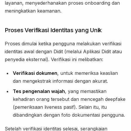
layanan, menyederhanakan proses onboarding dan
meningkatkan keamanan.
Proses Verifikasi Identitas yang Unik
Proses dimulai ketika pengguna melakukan verifikasi
identitas awal dengan Didit (melalui Aplikasi Didit atau
penyedia eksternal). Verifikasi ini melibatkan:
Verifikasi dokumen
, untuk memeriksa keaslian
dan mengekstrak informasi dengan akurat.
Tes pengenalan wajah
, yang memastikan
kehadiran orang tersebut dan mencegah deepfake
(pemeriksaan liveness pasif). Selain itu, itu
dibandingkan dengan foto dokumentasi pengguna.
Setelah verifikasi identitas selesai, serangkaian