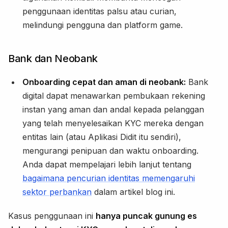
penggunaan identitas palsu atau curian,
melindungi pengguna dan platform game.
Bank dan Neobank
Onboarding cepat dan aman di neobank:
Bank
digital dapat menawarkan pembukaan rekening
instan yang aman dan andal kepada pelanggan
yang telah menyelesaikan KYC mereka dengan
entitas lain (atau Aplikasi Didit itu sendiri),
mengurangi penipuan dan waktu onboarding.
Anda dapat mempelajari lebih lanjut tentang
bagaimana pencurian identitas memengaruhi
sektor perbankan
dalam artikel blog ini.
Kasus penggunaan ini
hanya puncak gunung es