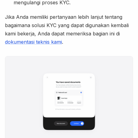
mengulangi proses KYC.
Jika Anda memiliki pertanyaan lebih lanjut tentang
bagaimana solusi KYC yang dapat digunakan kembali
kami bekerja, Anda dapat memeriksa bagian ini di
dokumentasi teknis kami
.