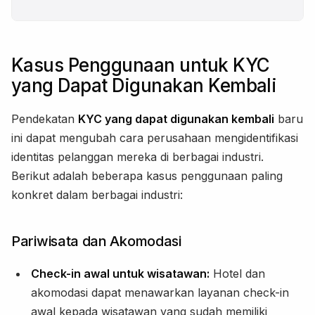
Kasus Penggunaan untuk KYC
yang Dapat Digunakan Kembali
Pendekatan
KYC yang dapat digunakan kembali
baru
ini dapat mengubah cara perusahaan mengidentifikasi
identitas pelanggan mereka di berbagai industri.
Berikut adalah beberapa kasus penggunaan paling
konkret dalam berbagai industri:
Pariwisata dan Akomodasi
Check-in awal untuk wisatawan:
Hotel dan
akomodasi dapat menawarkan layanan check-in
awal kepada wisatawan yang sudah memiliki