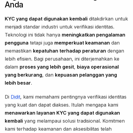
Anda
KYC yang dapat digunakan kembali
ditakdirkan untuk
menjadi standar industri untuk verifikasi identitas.
Teknologi ini tidak hanya
meningkatkan pengalaman
pengguna
tetapi juga
memperkuat keamanan
dan
memastikan
kepatuhan terhadap peraturan
dengan
lebih efisien. Bagi perusahaan, ini diterjemahkan ke
dalam
proses yang lebih gesit
,
biaya operasional
yang berkurang
, dan
kepuasan pelanggan yang
lebih besar
.
Di
Didit
, kami memahami pentingnya verifikasi identitas
yang kuat dan dapat diakses. Itulah mengapa kami
menawarkan layanan KYC yang dapat digunakan
kembali
yang melampaui solusi tradisional. Komitmen
kami terhadap keamanan dan aksesibilitas telah