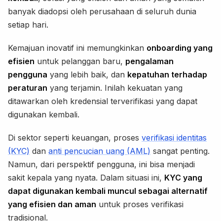
banyak diadopsi oleh perusahaan di seluruh dunia
setiap hari.
Kemajuan inovatif ini memungkinkan
onboarding yang
efisien
untuk pelanggan baru,
pengalaman
pengguna
yang lebih baik, dan
kepatuhan terhadap
peraturan
yang terjamin. Inilah kekuatan yang
ditawarkan oleh kredensial terverifikasi yang dapat
digunakan kembali.
Di sektor seperti keuangan, proses
verifikasi identitas
(KYC)
dan
anti pencucian uang (AML)
sangat penting.
Namun, dari perspektif pengguna, ini bisa menjadi
sakit kepala yang nyata. Dalam situasi ini,
KYC yang
dapat digunakan kembali muncul sebagai alternatif
yang efisien dan aman
untuk proses verifikasi
tradisional.