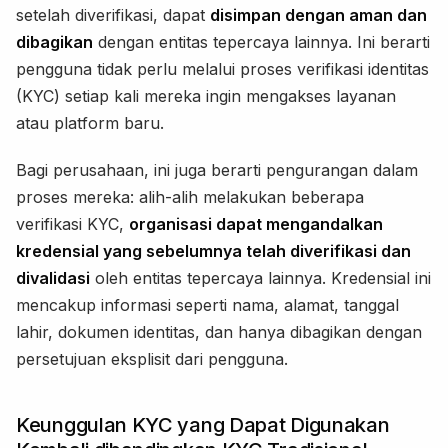
setelah diverifikasi, dapat
disimpan dengan aman dan
dibagikan
dengan entitas tepercaya lainnya. Ini berarti
pengguna tidak perlu melalui proses verifikasi identitas
(KYC) setiap kali mereka ingin mengakses layanan
atau platform baru.
Bagi perusahaan, ini juga berarti pengurangan dalam
proses mereka: alih-alih melakukan beberapa
verifikasi KYC,
organisasi dapat mengandalkan
kredensial yang sebelumnya telah diverifikasi dan
divalidasi
oleh entitas tepercaya lainnya. Kredensial ini
mencakup informasi seperti nama, alamat, tanggal
lahir, dokumen identitas, dan hanya dibagikan dengan
persetujuan eksplisit dari pengguna.
Keunggulan KYC yang Dapat Digunakan