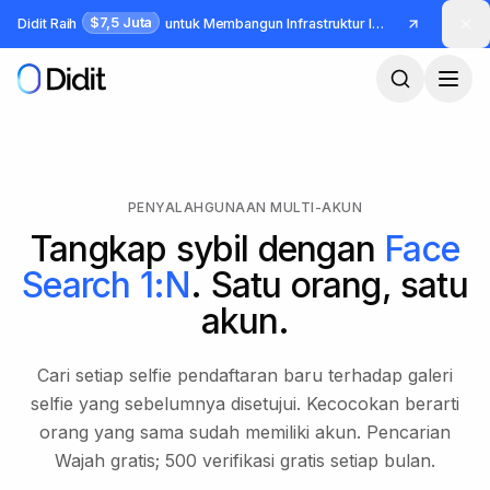
Lewati ke konten utama
$7,5 Juta
Didit Raih
untuk Membangun Infrastruktur Identitas dan Fraud
PENYALAHGUNAAN MULTI-AKUN
Tangkap sybil dengan
Face
Search 1:N
. Satu orang, satu
akun.
Cari setiap selfie pendaftaran baru terhadap galeri
selfie yang sebelumnya disetujui. Kecocokan berarti
orang yang sama sudah memiliki akun. Pencarian
Wajah gratis; 500 verifikasi gratis setiap bulan.