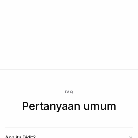
kepatuhan
Hubungi kami
Mulai gratis → bayar hanya saat pemeriksaan berjalan → buka
Enterprise untuk kontrak kustom, SLA, atau data residency.
FAQ
Pertanyaan umum
Apa itu Didit?