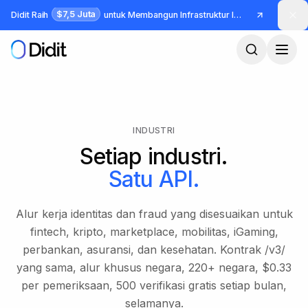
Lewati ke konten utama
$7,5 Juta
Didit Raih
untuk Membangun Infrastruktur Identitas dan Fraud
INDUSTRI
Setiap industri.
Satu API.
Alur kerja identitas dan fraud yang disesuaikan untuk
fintech, kripto, marketplace, mobilitas, iGaming,
perbankan, asuransi, dan kesehatan. Kontrak /v3/
yang sama, alur khusus negara, 220+ negara, $0.33
per pemeriksaan, 500 verifikasi gratis setiap bulan,
selamanya.