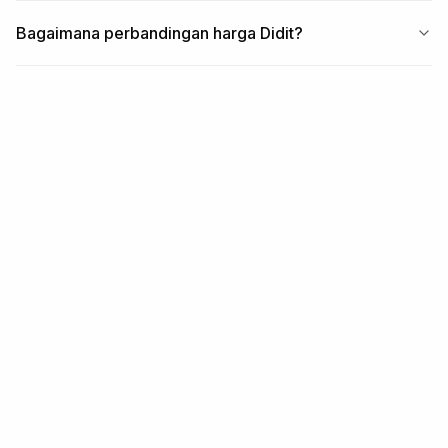
Bagaimana perbandingan harga Didit?
TERKAIT
Modul + workflow
terkait
MODUL