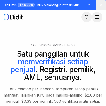
Lewati ke konten utama
$7,5 Juta
Didit Raih
untuk Membangun Infrastruktur Identitas dan Fraud
KYB PENJUAL MARKETPLACE
Satu panggilan untuk
memverifikasi setiap
penjual
. Registri, pemilik,
AML, semuanya.
Tarik catatan perusahaan, tampilkan setiap pemilik
manfaat, jalankan KYC pada masing-masing. $2.00 per
penjual, $0.33 per pemilik. 500 verifikasi gratis setiap