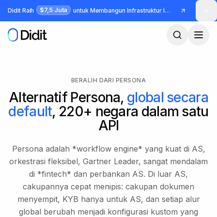
Lewati ke konten utama
$7,5 Juta
Didit Raih
untuk Membangun Infrastruktur Identitas dan Fraud
BERALIH DARI PERSONA
Alternatif Persona,
global secara
default
, 220+ negara dalam satu
API
Persona adalah *workflow engine* yang kuat di AS,
orkestrasi fleksibel, Gartner Leader, sangat mendalam
di *fintech* dan perbankan AS. Di luar AS,
cakupannya cepat menipis: cakupan dokumen
menyempit, KYB hanya untuk AS, dan setiap alur
global berubah menjadi konfigurasi kustom yang