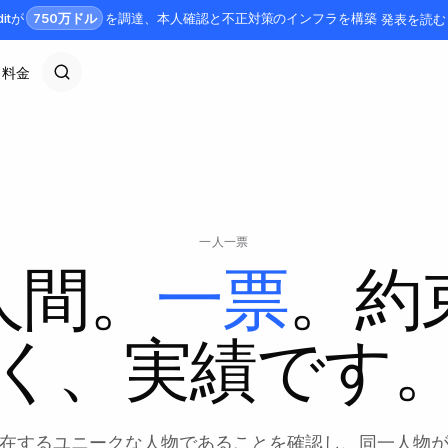
750万ドル
ditが
を調達、本人確認と不正対策のインフラを構築
発表を読む
料金
一人一票
人間。
一票
。約
く、実績です
在するユニークな人物であることを確認し、同一人物