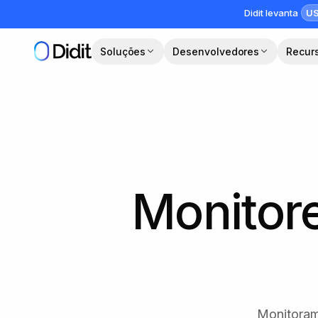
Pular para o conteúdo principal
US
Didit levanta
Soluções
Desenvolvedores
Recur
Monitor
Monitoram