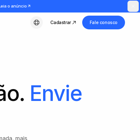
Leia o anúncio
Cadastrar
Fale conosco
Português (BR)
ão.
Envie
mada, mais