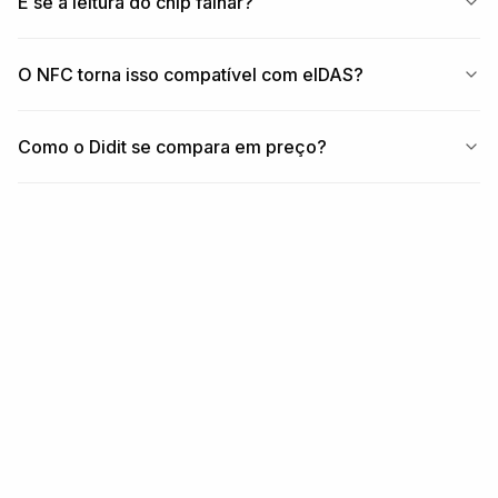
E se a leitura do chip falhar?
O NFC torna isso compatível com eIDAS?
Como o Didit se compara em preço?
RELACIONADO
Módulos + fluxos de
trabalho relacionados