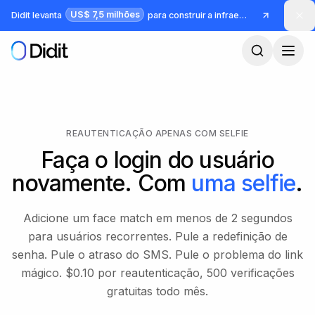
Pular para o conteúdo principal
US$ 7,5 milhões
Didit levanta
para construir a infraestrutura para identidade e fraude
REAUTENTICAÇÃO APENAS COM SELFIE
Faça o login do usuário
novamente. Com
uma selfie
.
Adicione um face match em menos de 2 segundos
para usuários recorrentes. Pule a redefinição de
senha. Pule o atraso do SMS. Pule o problema do link
mágico. $0.10 por reautenticação, 500 verificações
gratuitas todo mês.