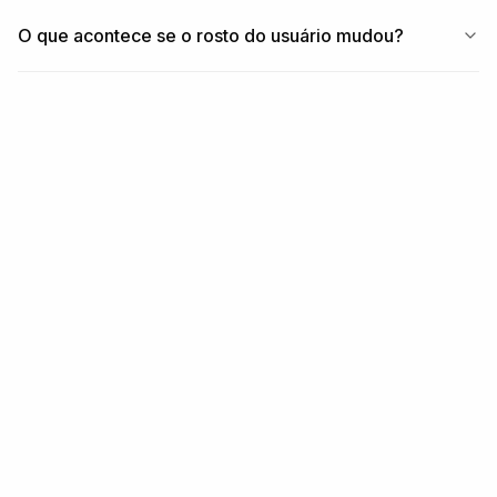
O que acontece se o rosto do usuário mudou?
RELACIONADO
Módulos + fluxos de
trabalho relacionados
MÓDULO