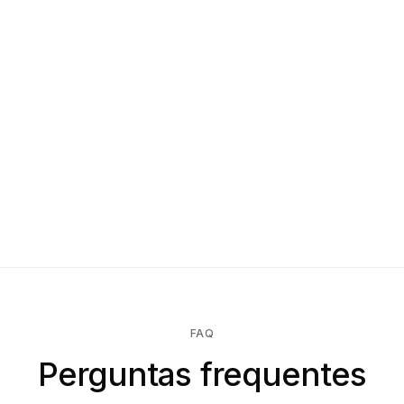
Termos de revenda e whitelabel
Recursos exclusivos e integrações com parceiros
CSM dedicado, revisão de segurança, suporte a
conformidade
Fale conosco
Comece grátis → pague apenas quando uma verificação for
executada → desbloqueie o Enterprise para um contrato
personalizado, SLA ou residência de dados.
FAQ
Perguntas frequentes