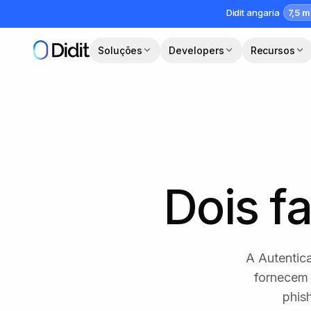
Saltar para o conteúdo principal
7,5 m
Didit angaria
Soluções
Developers
Recursos
Dois f
A Autentica
fornecem 
phis