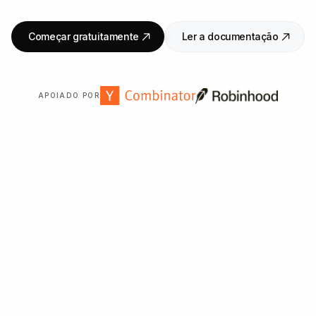
Começar gratuitamente
Ler a documentação
APOIADO POR
Confiado por mais de
2
.
000
organizações em todo o mundo.