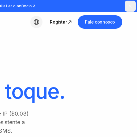
ude
Ler o anúncio
Registar
Fale connosco
Português (PT)
toque.
e IP ($0.03)
sistente a
 SMS.