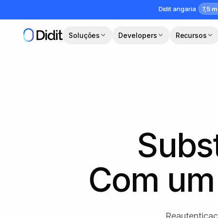
Saltar para o conteúdo principal
7,5 m
Didit angaria
Soluções
Developers
Recursos
Subst
Com um 
Reautenticaç