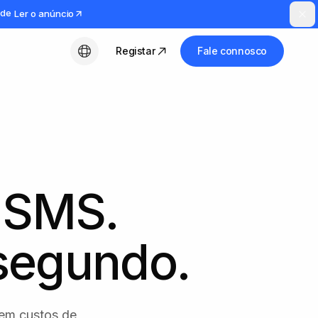
ude
Ler o anúncio
Registar
Fale connosco
Português (PT)
 SMS.
segundo.
Sem custos de