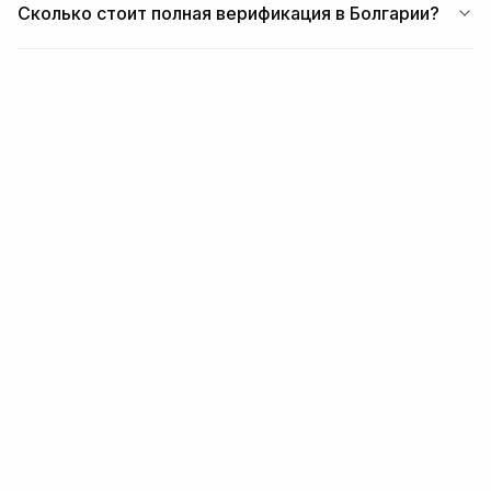
Сколько стоит полная верификация в Болгарии?
ПОХОЖИЕ
Похожие материалы
РЕГИОН
Страны в регионе Европа
Читать далее