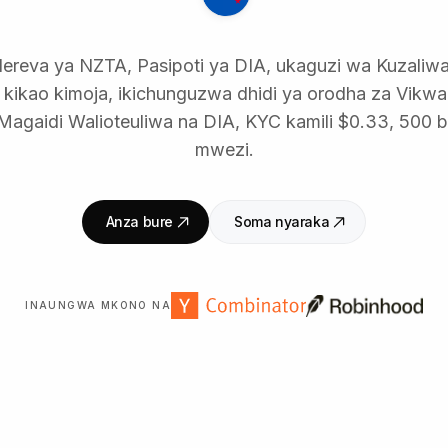
ereva ya NZTA, Pasipoti ya DIA, ukaguzi wa Kuzaliw
kikao kimoja, ikichunguzwa dhidi ya orodha za Vikwa
agaidi Walioteuliwa na DIA, KYC kamili $0.33, 500 bil
mwezi.
Anza bure
Soma nyaraka
INAUNGWA MKONO NA