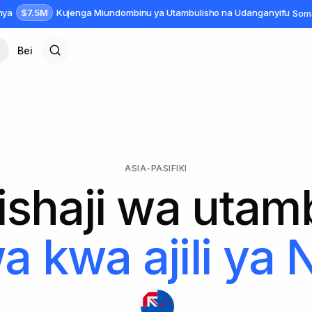
$7.5M
anya
Kujenga Miundombinu ya Utambulisho na Udanganyifu
Som
Bei
ASIA-PASIFIKI
tishaji wa utam
a kwa ajili ya
N