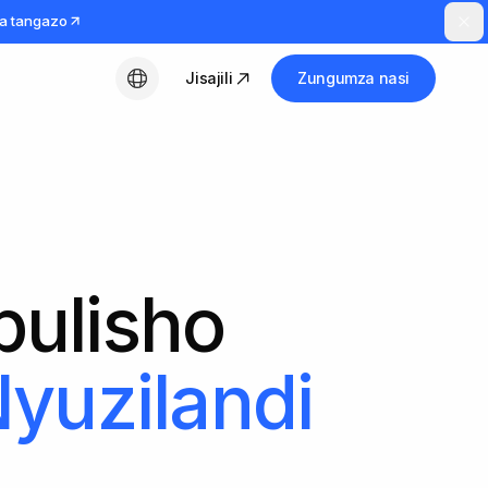
a tangazo
Jisajili
Zungumza nasi
Kiswahili
bulisho
yuzilandi