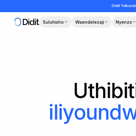
Ruka hadi maudhui makuu
Didit Yakus
Suluhisho
Waendelezaji
Nyenzo
Uthibi
iliyoundw