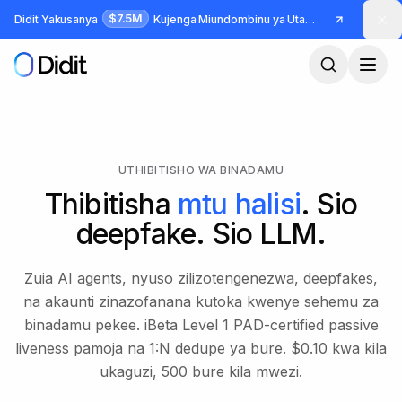
Ruka hadi maudhui makuu
$7.5M
Didit Yakusanya
Kujenga Miundombinu ya Utambulisho na Udanganyifu
UTHIBITISHO WA BINADAMU
Thibitisha
mtu halisi
. Sio
deepfake. Sio LLM.
Zuia AI agents, nyuso zilizotengenezwa, deepfakes,
na akaunti zinazofanana kutoka kwenye sehemu za
binadamu pekee. iBeta Level 1 PAD-certified passive
liveness pamoja na 1:N dedupe ya bure. $0.10 kwa kila
ukaguzi, 500 bure kila mwezi.