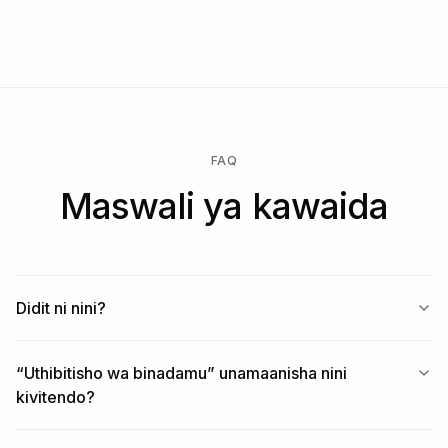
Anza bure → lipa tu wakati ukaguzi unafanyika → fungua
Enterprise kwa mkataba maalum, SLA, au uhifadhi wa data.
FAQ
Maswali ya kawaida
Didit ni nini?
“Uthibitisho wa binadamu” unamaanisha nini
kivitendo?