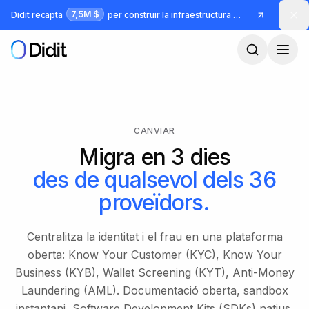
Ves al contingut principal
7,5M $
Didit recapta
per construir la infraestructura per a identitat i frau
CANVIAR
Migra en 3 dies
des de qualsevol dels 36
proveïdors.
Centralitza la identitat i el frau en una plataforma
oberta: Know Your Customer (KYC), Know Your
Business (KYB), Wallet Screening (KYT), Anti-Money
Laundering (AML). Documentació oberta, sandbox
instantani, Software Development Kits (SDKs) natius,