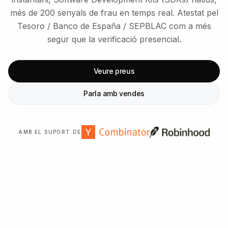
més de 200 senyals de frau en temps real. Atestat pel
Tesoro / Banco de España / SEPBLAC com a més
segur que la verificació presencial.
Veure preus
Parla amb vendes
AMB EL SUPORT DE
En xifres
EN XIFRES