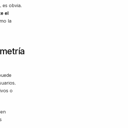
 es obvia.
e el
omo la
ometría
 puede
uarios.
ivos o
den
s