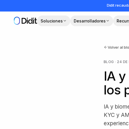
Saltar al contenido principal
Didit recau
Soluciones
Desarrolladores
Recur
Volver al bl
BLOG
·
24 DE
IA y
los
IA y biom
KYC y AML
experienc