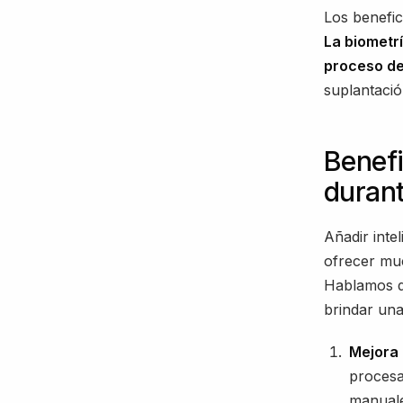
Los benefic
La biometrí
proceso de
suplantació
Benefi
duran
Añadir inte
ofrecer muc
Hablamos de
brindar una
Mejora 
procesa
manuale