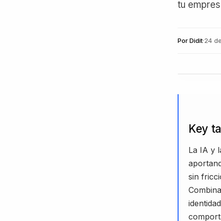
tu empres
Por
Didit
·
24 d
Key t
La IA y 
aportand
sin fricc
Combinar
identida
comport