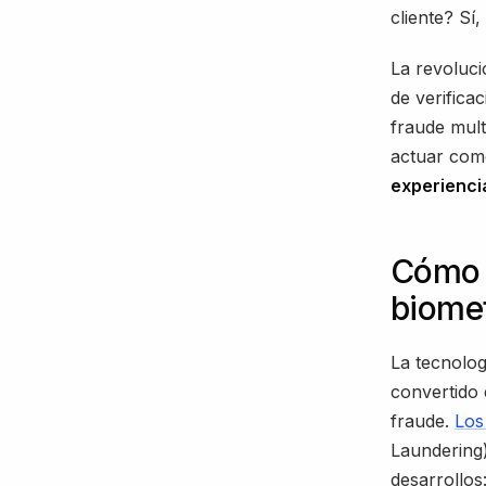
cliente? Sí
La revoluci
de verifica
fraude mult
actuar com
experienci
Cómo f
biomet
La tecnolog
convertido 
fraude.
Los
Laundering)
desarrollos