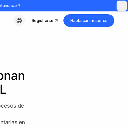
el anuncio
Registrarse
Habla con nosotros
Español
ionan
L
rocesos de
ntarlas en