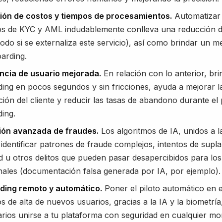
ón de costos y tiempos de procesamientos.
Automatizar 
s de KYC y AML indudablemente conlleva una reducción d
todo si se externaliza este servicio), así como brindar un m
arding.
ncia de usuario mejorada.
En relación con lo anterior, br
ing en pocos segundos y sin fricciones, ayuda a mejorar l
cción del cliente y reducir las tasas de abandono durante el
ing.
ión avanzada de fraudes.
Los algoritmos de IA, unidos a l
identificar patrones de fraude complejos, intentos de supl
ad u otros delitos que pueden pasar desapercibidos para los
onales (documentación falsa generada por IA, por ejemplo).
ding remoto y automático.
Poner el piloto automático en 
s de alta de nuevos usuarios, gracias a la IA y la biometría
arios unirse a tu plataforma con seguridad en cualquier m