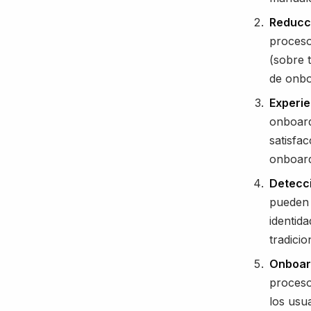
Reducci
proceso
(sobre 
de onbo
Experie
onboard
satisfa
onboard
Detecc
pueden 
identid
tradici
Onboar
proceso
los usu