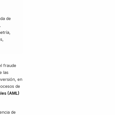
ada de
.
etría,
s,
el fraude
e las
nversión, en
rocesos de
ales (AML)
encia de