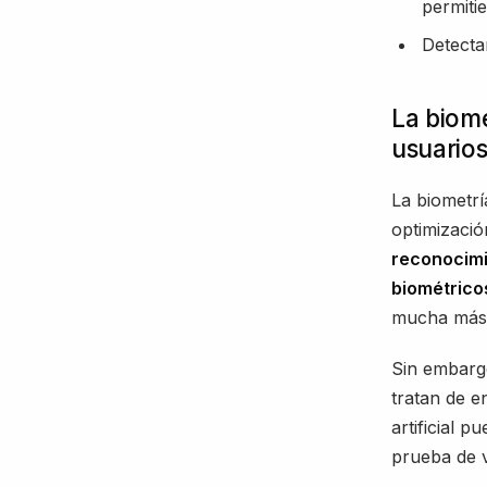
permiti
Detecta
La biome
usuario
La biometrí
optimizació
reconocimi
biométrico
mucha más s
Sin embarg
tratan de e
artificial 
prueba de v