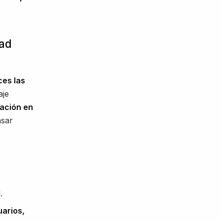
dad
ces las
aje
ación en
asar
l
.
uarios,