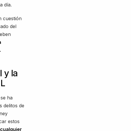
a día.
n cuestión
vado del
deben
a
.
 y la
ML
 se ha
s delitos de
ney
car estos
cualquier