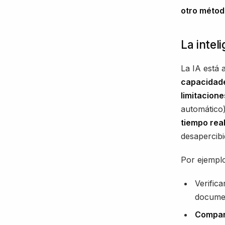
otro método
La inteli
La IA está 
capacidade
limitacion
automático
tiempo real
desapercibi
Por ejemplo,
Verifica
documen
Compara