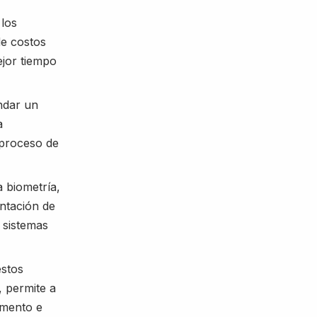
los
e costos
ejor tiempo
indar un
a
 proceso de
a biometría,
antación de
 sistemas
estos
, permite a
omento e