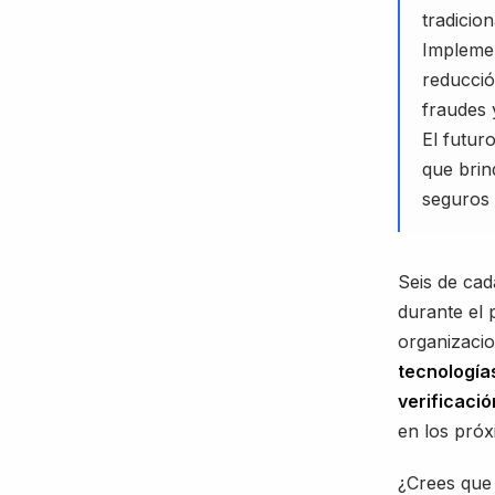
tradicion
Implemen
reducció
fraudes 
El futur
que brin
seguros 
Seis de cad
durante el 
organizacio
tecnologías
verificaci
en los pró
¿Crees que 