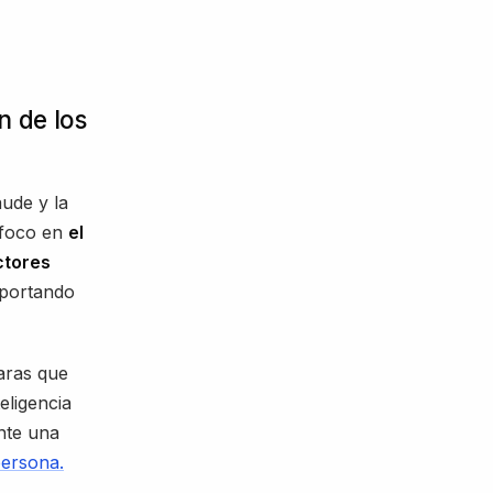
n de los
aude y la
l foco en
el
ctores
portando
aras que
eligencia
nte una
persona.