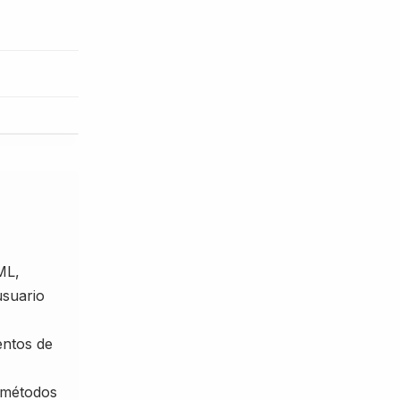
ML,
usuario
entos de
 métodos