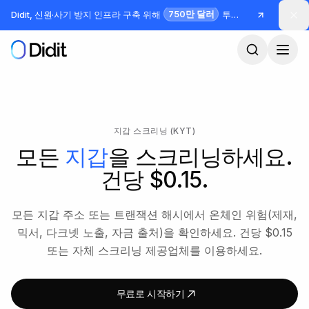
본문으로 건너뛰기
750만 달러
Didit, 신원·사기 방지 인프라 구축 위해
투자 유치
지갑 스크리닝 (KYT)
모든
지갑
을 스크리닝하세요.
건당 $0.15.
모든 지갑 주소 또는 트랜잭션 해시에서 온체인 위험(제재,
믹서, 다크넷 노출, 자금 출처)을 확인하세요. 건당 $0.15
또는 자체 스크리닝 제공업체를 이용하세요.
무료로 시작하기