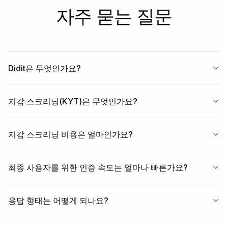
transaction.status.updated and the

자주 묻는 질문
   X-Signature-V2 header verifies cleanly.

4. Open Case Management in the console — the 
transaction should land

   in the queue with source PROVIDER and severity 
CRITICAL.

Didit은 무엇인가요?
Done. Wallet Screening is live. Reach out to 
support@didit.me with the

workspace id if you hit a wall.
지갑 스크리닝(KYT)은 무엇인가요?
지갑 스크리닝 비용은 얼마인가요?
최종 사용자를 위한 인증 속도는 얼마나 빠른가요?
응답 형태는 어떻게 되나요?