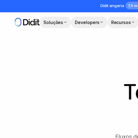
Saltar para o conteúdo principal
7,5 m
Didit angaria
Soluções
Developers
Recursos
T
Fluxos de