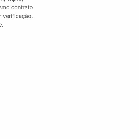
esmo contrato
 verificação,
e.