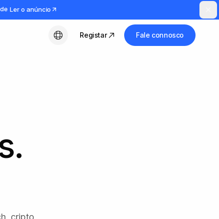
ude
Ler o anúncio
Registar
Fale connosco
Português (PT)
s.
h, cripto,