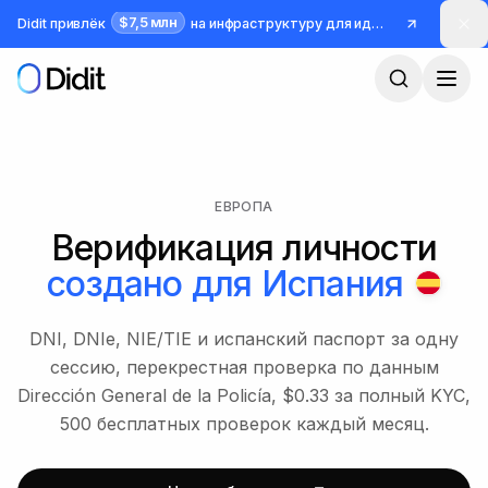
Перейти к основному содержимому
$7,5 млн
Didit привлёк
на инфраструктуру для идентификации и борьбы с мошенничеством
ЕВРОПА
Верификация личности
создано для
Испания
DNI, DNIe, NIE/TIE и испанский паспорт за одну
сессию, перекрестная проверка по данным
Dirección General de la Policía, $0.33 за полный KYC,
500 бесплатных проверок каждый месяц.